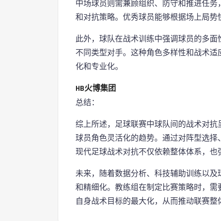
中场球员则需兼顾组织、防守和推进任务
和对抗策略。优秀球员能够根据场上局势
此外，球队在战术训练中强调球员的多面
不同类型对手。这种角色多样性和战术适
化和专业化。
HB火博集团
总结：
综上所述，足球联赛中球队间的战术对抗
球员角色灵活化的趋势。通过对阵型选择
现代足球战术对抗不仅依赖整体体系，也
未来，随着数据分析、科技辅助训练以及
和精细化。教练组在制定比赛策略时，需
自身战术目标的最大化，从而推动联赛整