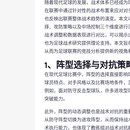
随着现代足球的发展，战术体系已经成为
在联赛中通过针对性的战术布置来应对对
也反映出联赛整体战术趋势的演变。本文
择、攻防策略以及中场控制三个维度进行
战术调整和数据表现进行对比，可以揭示
也为足球战术研究提供理论支持。本文旨
从而为足球联赛的竞技分析提供新的视角
1、阵型选择与对抗策
在现代足球比赛中，阵型的选择直接影响
球员特点、对手风格以及比赛场地条件，
例如，面对防守反击型球队，许多进攻型球
突破能力。
此外，阵型的动态调整也是战术对抗的重
从防守阵型切换为进攻阵型，从而保持战
术执行能力，也体现了教练组对战术对抗