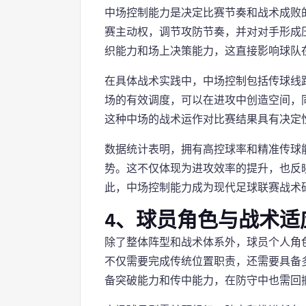
中场控制能力是决定比赛节奏和战术成败
赛主动权，调节攻防节奏，并对对手形成
织能力和场上决策能力，这直接影响球队
在具体战术实践中，中场控制包括传球线
场的有效调度，可以在进攻中创造空间，
这种中场的战术运作对比赛结果具有决定
数据统计表明，拥有高控球率和精准传球
势。这不仅体现为进攻效率的提升，也反
此，中场控制能力成为现代足球联赛战术
4、球员角色与战术适
除了整体阵型和战术体系外，球员个人角
不仅需要完成传统位置职责，还需要具备
备突破能力和传中能力，在防守中也需回