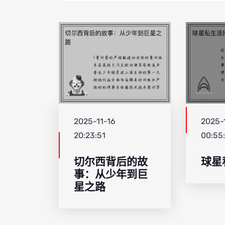
2025-11-16
2025-
20:23:51
00:55
切尔西背后的故
球星
事：从少年到巨
星之路