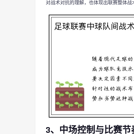
对战术对抗的理解，也体现出联赛整体战
3、中场控制与比赛节