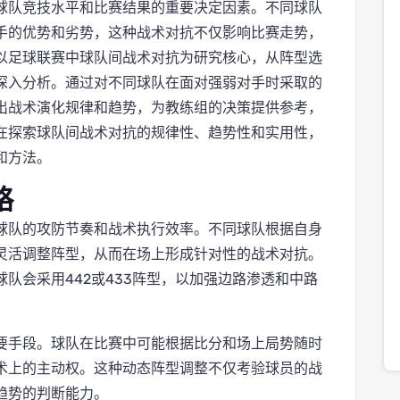
球队竞技水平和比赛结果的重要决定因素。不同球队
手的优势和劣势，这种战术对抗不仅影响比赛走势，
以足球联赛中球队间战术对抗为研究核心，从阵型选
深入分析。通过对不同球队在面对强弱对手时采取的
出战术演化规律和趋势，为教练组的决策提供参考，
在探索球队间战术对抗的规律性、趋势性和实用性，
和方法。
略
球队的攻防节奏和战术执行效率。不同球队根据自身
灵活调整阵型，从而在场上形成针对性的战术对抗。
队会采用442或433阵型，以加强边路渗透和中路
要手段。球队在比赛中可能根据比分和场上局势随时
术上的主动权。这种动态阵型调整不仅考验球员的战
趋势的判断能力。