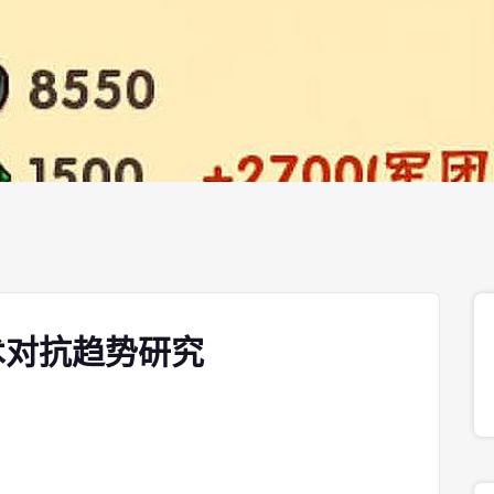
术对抗趋势研究