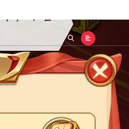
文化
公司服务
交流HB火博集团