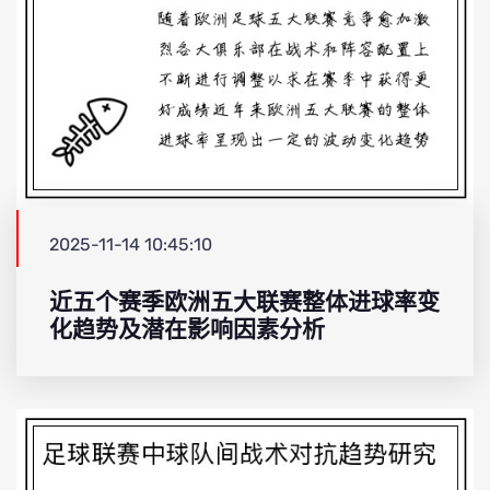
2025-11-14 10:45:10
近五个赛季欧洲五大联赛整体进球率变
化趋势及潜在影响因素分析