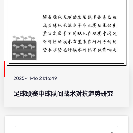
2025-11-16 21:16:49
足球联赛中球队间战术对抗趋势研究