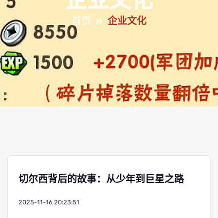
企业文化
首页
企业文化
切尔西背后的故事：从少年到巨星之路
2025-11-16 20:23:51