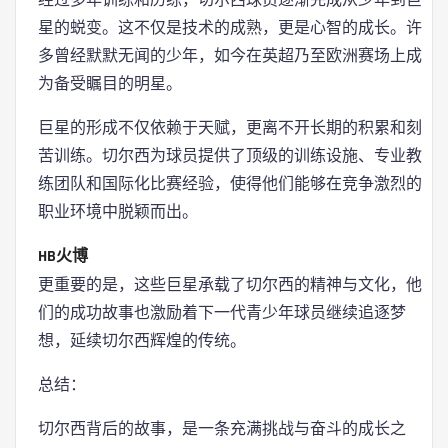
星的蜕变。这不仅是技术的成熟，更是心智的成长。许
多曾经默默无闻的少年，如今在英超乃至欧洲赛场上成
为备受瞩目的明星。
巨星的形成不仅依赖于天赋，更离不开长期的积累和刻
苦训练。切尔西为球员提供了顶级的训练设施、专业教
练团队和国际化比赛经验，使得他们能够在竞争激烈的
职业环境中脱颖而出。
HB火博
更重要的是，这些巨星承载了切尔西的精神与文化，他
们的成功故事也激励着下一代青少年球员继续追逐梦
想，延续切尔西辉煌的传统。
总结：
切尔西背后的故事，是一条充满挑战与奋斗的成长之