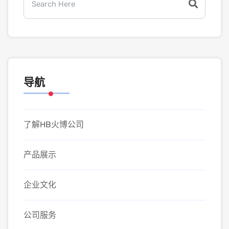
导航
了解HB火博公司
产品展示
企业文化
公司服务