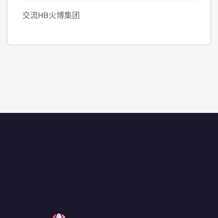
交流HB火博集团