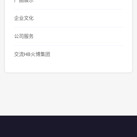
产品展示
企业文化
公司服务
交流HB火博集团