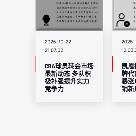
2025-10-22
2025-
21:07:02
12:03
CBA球员转会市场
凯恩
最新动态 多队积
牌代
极补强提升实力
暴涨
竞争力
销新