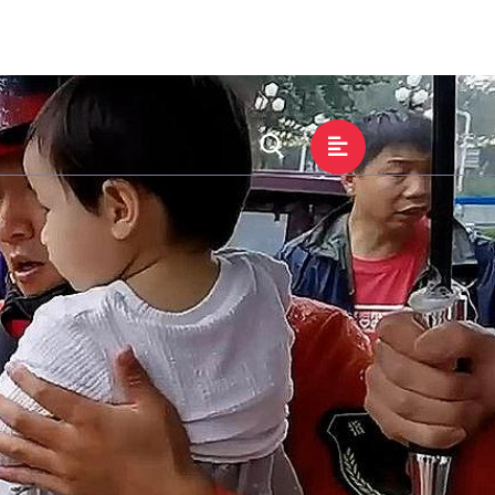
文化
公司服务
交流HB火博集团