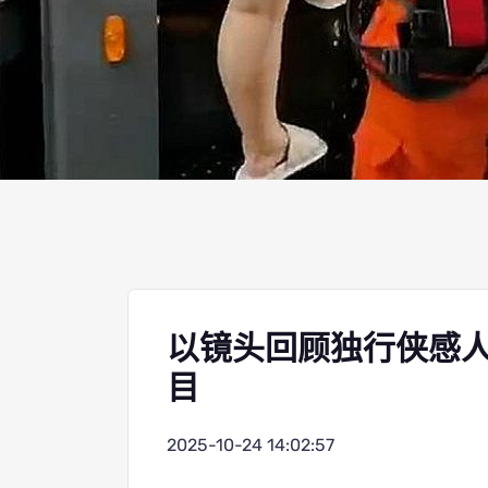
以镜头回顾独行侠感
目
2025-10-24 14:02:57