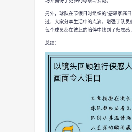
场外赢得了更多的尊敬与爱戴。
另外，球队在节假日时组织的“感恩家庭日
过，大家分享生活中的点滴，增强了队员
每个球员都在彼此的陪伴中找到了归属感
总结：