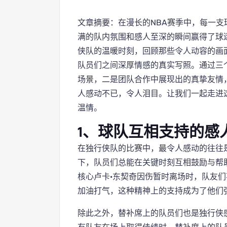
文章摘要：在漫长的NBA赛季中，每一
满的队内氛围和感人至深的瞬间赢得了球
侠队的温暖时刻，回顾那些令人动容的画
队员们之间深厚情感的真实写照。通过三
场景，二是团队合作中展现出的真挚友情
人感动不已，令人泪目。让我们一起走进
温情。
1、球队互相支持的感
在独行侠队的比赛中，最令人感动的往往
下，队员们总能在关键时刻互相鼓励与帮
核心卢卡·东契奇因伤暂时离场时，队友
加油打气，这种精神上的支持成为了他们
除此之外，替补席上的队员们也是独行侠