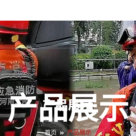
公司首页
了解HB火博公司
产品展示
企业
产品展示
首页
产品展示