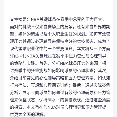
文章摘要：NBA关键球员在赛季中承受的压力巨大，
面对的挑战不仅来自赛场上的竞争，还有来自外界的期
望、媒体的聚焦以及个人职业生涯的规划。如何有效管
理压力并通过心理辅导来保持良好的竞技状态，成为了
现代篮球职业化中的一个重要课题。本文将从三个方面
详细探讨NBA关键球员在赛季中压力管理与心理辅导
的策略与实践。首先，分析NBA球员压力的来源，探
讨赛季中的多重挑战如何影响球员的心理状态；其次，
介绍目前常见的心理辅导策略和压力管理方法，如认知
行为疗法、冥想和心理调节训练；最后，通过实际案例
分析，展示不同球员如何通过有效的心理辅导和压力管
理来调整状态，保持高水平的竞技表现。通过这些角度
的探索，本文旨在为NBA球员心理辅导和压力管理提
供更为全面的理解。