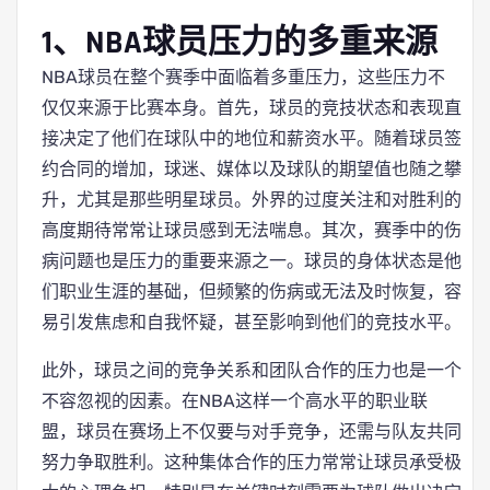
1、NBA球员压力的多重来源
NBA球员在整个赛季中面临着多重压力，这些压力不
仅仅来源于比赛本身。首先，球员的竞技状态和表现直
接决定了他们在球队中的地位和薪资水平。随着球员签
约合同的增加，球迷、媒体以及球队的期望值也随之攀
升，尤其是那些明星球员。外界的过度关注和对胜利的
高度期待常常让球员感到无法喘息。其次，赛季中的伤
病问题也是压力的重要来源之一。球员的身体状态是他
们职业生涯的基础，但频繁的伤病或无法及时恢复，容
易引发焦虑和自我怀疑，甚至影响到他们的竞技水平。
此外，球员之间的竞争关系和团队合作的压力也是一个
不容忽视的因素。在NBA这样一个高水平的职业联
盟，球员在赛场上不仅要与对手竞争，还需与队友共同
努力争取胜利。这种集体合作的压力常常让球员承受极