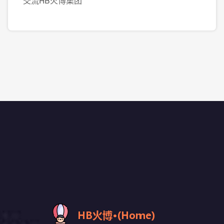
交流HB火博集团