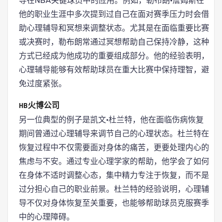
导在NBA关键球员中的应用。例如，勒布朗·詹姆斯在
他的职业生涯中多次提到过自己在面对赛季压力时会借
助心理辅导和冥想来调整状态。尤其是在面临重要比赛
或决赛时，勒布朗常通过冥想帮助自己保持冷静，这种
方式已经成为他成功的重要组成部分。他的经验表明，
心理辅导能够有效帮助球员在重大比赛中保持理智，避
免过度紧张。
HB火博公司
另一位典型的例子是凯文·杜兰特，他在面临伤病恢复
期间曾通过心理辅导来调节自己的心理状态。杜兰特在
恢复过程中不仅需要面对身体的痛苦，更要处理内心的
焦虑与不安。通过专业心理学家的帮助，他学会了如何
在身体不适时调整心态，集中精力专注于恢复，而不是
过分担心自己的职业前景。杜兰特的经验说明，心理辅
导不仅对身体恢复至关重要，也能够帮助球员克服赛季
中的心理障碍。