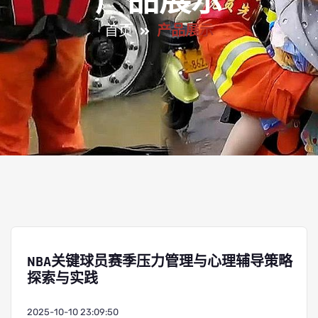
产品展示
首页
产品展示
NBA关键球员赛季压力管理与心理辅导策略
探索与实践
2025-10-10 23:09:50