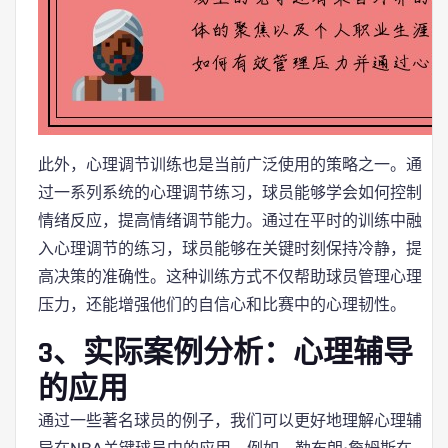
此外，心理调节训练也是当前广泛使用的策略之一。通
过一系列系统的心理调节练习，球员能够学会如何控制
情绪反应，提高情绪调节能力。通过在平时的训练中融
入心理调节的练习，球员能够在关键时刻保持冷静，提
高决策的准确性。这种训练方式不仅帮助球员管理心理
压力，还能增强他们的自信心和比赛中的心理韧性。
3、实际案例分析：心理辅导
的应用
通过一些著名球员的例子，我们可以更好地理解心理辅