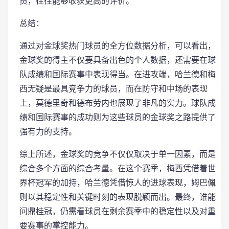
员，往往能够收获更高的评价。
总结：
通过对金球奖热门球员的全方位数据分析，可以看出，
金球奖的得主不仅要具备出色的个人数据，还需要在球
队成绩和国际赛事中表现得当。在进攻端，哈兰德和梅
西无疑是最具竞争力的球员，而在防守和中场的表现
上，莫德里奇和德布劳内也展现了非凡的实力。球队成
绩和国际赛事的成功则为这些球员的金球奖之路提供了
强有力的支持。
综上所述，金球奖的竞争不仅仅取决于单一因素，而是
综合多个方面的综合考量。在这个赛季，梅西凭借着世
界杯冠军的加持，哈兰德凭借惊人的进球表现，姆巴佩
则以其稳定性和关键时刻的表现脱颖而出。最终，谁能
问鼎桂冠，仍需看球员在剩余赛季中的稳定性以及对重
要赛事的掌控能力。