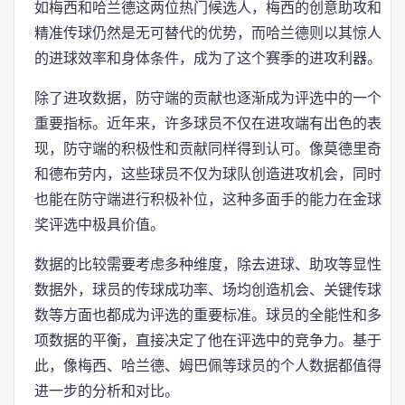
如梅西和哈兰德这两位热门候选人，梅西的创意助攻和
精准传球仍然是无可替代的优势，而哈兰德则以其惊人
的进球效率和身体条件，成为了这个赛季的进攻利器。
除了进攻数据，防守端的贡献也逐渐成为评选中的一个
重要指标。近年来，许多球员不仅在进攻端有出色的表
现，防守端的积极性和贡献同样得到认可。像莫德里奇
和德布劳内，这些球员不仅为球队创造进攻机会，同时
也能在防守端进行积极补位，这种多面手的能力在金球
奖评选中极具价值。
数据的比较需要考虑多种维度，除去进球、助攻等显性
数据外，球员的传球成功率、场均创造机会、关键传球
数等方面也都成为评选的重要标准。球员的全能性和多
项数据的平衡，直接决定了他在评选中的竞争力。基于
此，像梅西、哈兰德、姆巴佩等球员的个人数据都值得
进一步的分析和对比。