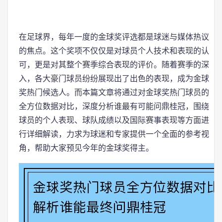
在足球界，每年一度的金球奖评选都是球迷与媒体热议
的焦点。这个奖项不仅仅是对球员个人技术和表现的认
可，更是对其整个赛季综合表现的评价。随着赛季的深
入，各大豪门球员纷纷展现出了出色的表现，成为金球
奖热门候选人。而本篇文章将通过对金球奖热门球员的
全方位数据对比，深度分析谁最有可能问鼎桂冠，围绕
球员的个人表现、球队成绩以及国际赛事表现等方面进
行详细解读，力求为球迷和专家提供一个全面的参考视
角，帮助大家预见今年的金球奖得主。