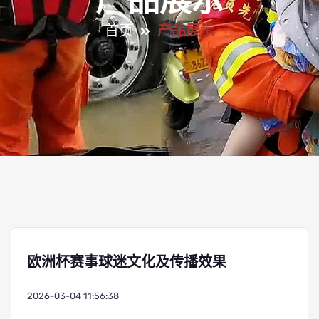
产品展示
首页
产品展示
欧洲杯赛事球迷文化及传播效果
2026-03-04 11:56:38