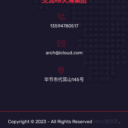
交流HB火博集团
13594780517
arch@icloud.com
毕节市代耳山145号
Copyright © 2023 - All Rights Reserved
HB火博官网
.