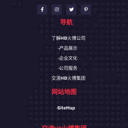
导航
了解HB火博公司
产品展示
企业文化
公司服务
交流HB火博集团
网站地图
SiteMap