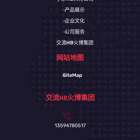
产品展示
企业文化
公司服务
交流HB火博集团
网站地图
SiteMap
交流HB火博集团
13594780517