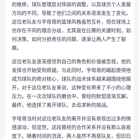
的推移，球队管理层对阵容的调整，以及球员个人发展
方向的不同，导致了他们之间的关系逐渐发生了变化。
这位老队友与字母哥的篮球风格虽然互补，但在球场上
也存在不同的理念分歧，尤其是在比赛的关键时刻，如
何决策、如何分担责任的问题，逐渐让两人产生了裂
痕。
这位老队友逐渐感觉到自己的角色和价值被忽视，他的
发挥也开始受到质疑。与此同时，字母哥的崛起使得他
成为球队的绝对核心，球队的战术体系越来越围绕他展
开。对于这位老队友来说，这种变化带来了不小的心理
压力。在一次次球队的磨合中，曾经的默契逐渐瓦解，
最终，他选择了离开球队，去追求新的挑战。
字母哥当时对这位老队友的离开并没有表现出过多的情
感波动，但显然，这段曾经的合作关系并没有那么容易
放下。随着时间的流逝，两人虽然不再是队友，但旧日