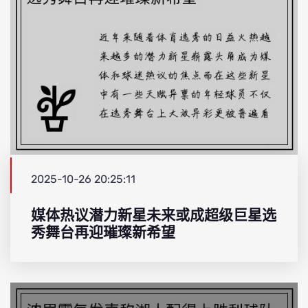
2025-10-26 20:25:11
媒体热议潜力新星未来或成超级巨星选
秀舞台再迎璀璨新希望