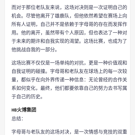
而对于那位老队友来说，这场对决则是一次证明自己的
机会。尽管他离开了雄鹿队，但他依然希望在赛场上向
所有人证明，自己并不是依赖于字母哥的存在而发挥作
用。他的离开，虽然带有个人原因，但也表达了一种对
于未来的期许和自我实现的渴望。这场比赛，也成为了
他挑战自我的一部分。
这场比赛不仅仅是一场单纯的对抗，更是一种价值观和
自我证明的碰撞。字母哥和老队友在球场上的每一次较
量，都似乎在向外界传递一种信息：无论曾经的合作关
系如何变化，最终，他们都要依靠自己的努力去书写属
于自己的历史。
HB火博集团
总结：
字母哥与老队友的这场对决，是一次情感与竞技的双重