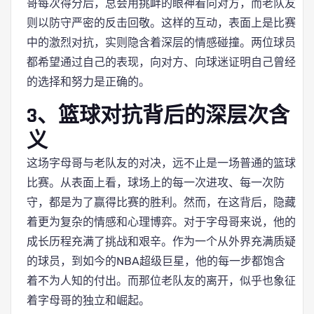
哥每次得分后，总会用挑衅的眼神看向对方，而老队友
则以防守严密的反击回敬。这样的互动，表面上是比赛
中的激烈对抗，实则隐含着深层的情感碰撞。两位球员
都希望通过自己的表现，向对方、向球迷证明自己曾经
的选择和努力是正确的。
3、篮球对抗背后的深层次含
义
这场字母哥与老队友的对决，远不止是一场普通的篮球
比赛。从表面上看，球场上的每一次进攻、每一次防
守，都是为了赢得比赛的胜利。然而，在这背后，隐藏
着更为复杂的情感和心理博弈。对于字母哥来说，他的
成长历程充满了挑战和艰辛。作为一个从外界充满质疑
的球员，到如今的NBA超级巨星，他的每一步都饱含
着不为人知的付出。而那位老队友的离开，似乎也象征
着字母哥的独立和崛起。