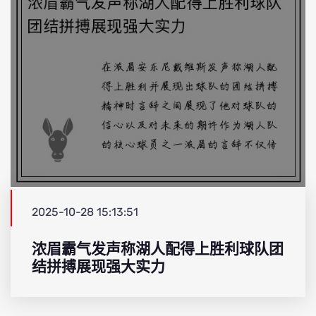
2025-10-28 15:13:51
浓眉霸气发声称湖人配得上胜利球队团
结拼搏展现强大实力