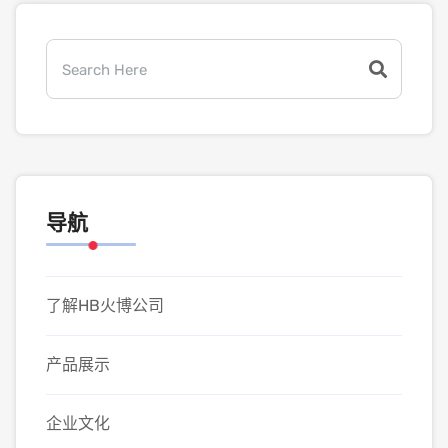
导航
了解HB火博公司
产品展示
企业文化