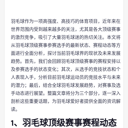
羽毛球作为一项高强度、高技巧的体育项目，近年来在
世界范围内受到越来越多的关注，尤其是各大顶级赛事
的激烈竞争，吸引了大量羽毛球迷的热切关注。本文将
从羽毛球顶级赛事参赛选手的最新状态、赛程动态等方
面进行全面分析，探讨当前羽毛球界的现状及未来发展
趋势。首先，我们会回顾羽毛球顶级赛事的赛程安排以
及参赛选手的状态变化；其次，从选手的竞技状态和个
人表现入手，分析目前羽毛球运动员的竞技水平与未来
的潜力；最后，结合全球羽毛球发展趋势，对赛事及选
手动态进行展望。整篇文章将分为三个部分，逐一深入
剖析这些重要话题，为羽毛球爱好者提供全面的资讯解
读。
1、羽毛球顶级赛事赛程动态