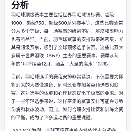
分析
羽毛球顶级赛事主要包括世界羽毛球锦标赛、超级
1000、超级750、超级500系列赛事等，这些比赛通常
分为多个等级，每一场赛事的级别不同，难度和影响力
也有所差异。当前，羽毛球赛事的安排越来越密集，尤
其是超级赛事，吸引了全球顶级选手参赛。这些比赛大
多属于世界羽联（BWF）主办的重要赛事，赛季从每
年的1月持续至12月，涵盖了大量的高水平对抗。
目前，羽毛球选手的赛程安排非常紧凑，不仅需要为即
将到来的大赛做准备，同时还要参加各类预选赛和联
赛。这对选手的体能和心理状态提出了极高的要求。对
于一些年轻选手来说，这样密集的赛事安排可能会导致
伤病和状态波动，因此，如何合理安排比赛和训练之间
的平衡，成为了许多运动员的重要课题。
以2024年为例，全球顶级赛事的安排依然十分紧密，