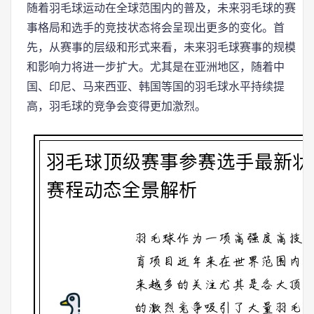
随着羽毛球运动在全球范围内的普及，未来羽毛球的赛
事格局和选手的竞技状态将会呈现出更多的变化。首
先，从赛事的层级和形式来看，未来羽毛球赛事的规模
和影响力将进一步扩大。尤其是在亚洲地区，随着中
国、印尼、马来西亚、韩国等国的羽毛球水平持续提
高，羽毛球的竞争会变得更加激烈。