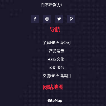
而不断努力!
导航
了解HB火博公司
产品展示
企业文化
公司服务
交流HB火博集团
网站地图
SiteMap