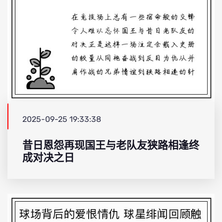
2025-09-25 19:33:38
昔日恩怨再现国王与老队友狭路相逢终
成对决之日