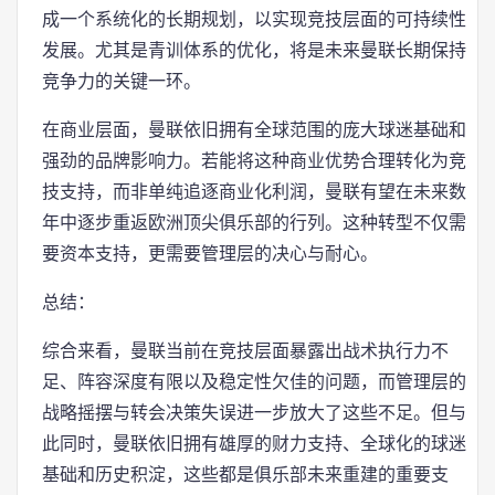
成一个系统化的长期规划，以实现竞技层面的可持续性
发展。尤其是青训体系的优化，将是未来曼联长期保持
竞争力的关键一环。
在商业层面，曼联依旧拥有全球范围的庞大球迷基础和
强劲的品牌影响力。若能将这种商业优势合理转化为竞
技支持，而非单纯追逐商业化利润，曼联有望在未来数
年中逐步重返欧洲顶尖俱乐部的行列。这种转型不仅需
要资本支持，更需要管理层的决心与耐心。
总结：
综合来看，曼联当前在竞技层面暴露出战术执行力不
足、阵容深度有限以及稳定性欠佳的问题，而管理层的
战略摇摆与转会决策失误进一步放大了这些不足。但与
此同时，曼联依旧拥有雄厚的财力支持、全球化的球迷
基础和历史积淀，这些都是俱乐部未来重建的重要支