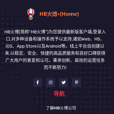
HB火博(简称“HB火博”)为您提供最新版客户端,登录入
口,对多种设备和操作系统予以支持,诸如Web、H5、
iOS、App Store以及Android等。线上平台自创建以
来,以稳定、安全、快捷的高品质服务和良好口碑获得
广大用户的喜爱和认可。秉承创新、高效的运营信条
而不断努力!
导航
了解HB火博公司