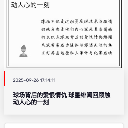
2025-09-26 17:14:11
球场背后的爱恨情仇 球星绯闻回顾触
动人心的一刻