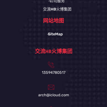
公司服务
交流HB火博集团
网站地图
SiteMap
交流HB火博集团
13594780517
arch@icloud.com