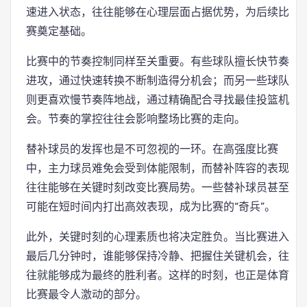
速进入状态，往往能够在心理层面占据优势，为后续比
赛奠定基础。
比赛中的节奏控制同样至关重要。有些球队擅长快节奏
进攻，通过快速转换不断制造得分机会；而另一些球队
则更喜欢慢节奏阵地战，通过精确配合寻找最佳投篮机
会。节奏的掌控往往会影响整场比赛的走向。
替补球员的发挥也是不可忽视的一环。在高强度比赛
中，主力球员难免会受到体能限制，而替补阵容的表现
往往能够在关键时刻改变比赛局势。一些替补球员甚至
可能在短时间内打出高效表现，成为比赛的“奇兵”。
此外，关键时刻的心理素质也将决定胜负。当比赛进入
最后几分钟时，谁能够保持冷静、把握住关键机会，往
往就能够成为最终的胜利者。这样的时刻，也正是体育
比赛最令人激动的部分。