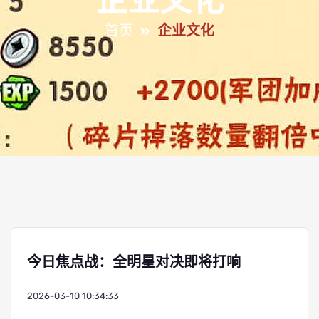
企业文化
首页
企业文化
今日焦点战：全明星对决即将打响
2026-03-10 10:34:33