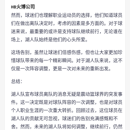
HB火博公司
然而，球迷们也理解职业运动员的选择，他们知道球员
们在做出离队决定时，考虑的因素是多方面的。对于球
迷来说，最重要的或许是支持球队继续前行，无论谁在
场上，湖人队始终是他们的心头所爱。
这场告别，虽然让球迷们倍感伤感，但也让大家更加珍
惜球队带来的每一个精彩瞬间。对于湖人队来说，这不
仅是一次阵容调整，更是一次对未来的重新出发。
总结：
湖人队宣布球员离队的消息无疑是震动篮球界的突发事
件。这一决定既是对球队阵容的一次调整，也是对球员
个人职业生涯的一次重大转折。回顾过去，这位球员在
湖人队的贡献无可忽视，球迷们的告别充满感慨和不
舍。然而，未来的湖人队将如何调整，继续前行，仍然