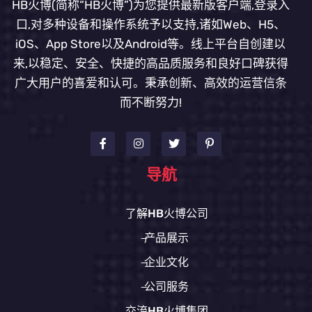
HB火博(简称“HB火博”)为您提供最新版客户端,登录入
口,对多种设备和操作系统予以支持,诸如Web、H5、
iOS、App Store以及Android等。线上平台自创建以
来,以稳定、安全、快捷的高品质服务和良好口碑获得
广大用户的喜爱和认可。秉承创新、高效的运营信条
而不断努力!
导航
了解HB火博公司
产品展示
企业文化
公司服务
交流HB火博集团