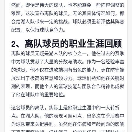
然而，即便是伟大的球队，也不能避免一些阵容调整的
难题。这次宣布离队的球员，无论其具体情况如何，都
会给湖人队带来一定的挑战。球队必须重新评估其阵容
配置，以保持球队竞争力。
2、离队球员的职业生涯回顾
离队的球员无疑是湖人队的核心之一，他在过去的赛季
中为球队贡献了大量的分数与助攻。作为一名经验丰富
的球员，他不仅在进攻端拥有出色的能力，更在防守端
展现出了极高的智慧和领导力。球迷们熟知他在关键时
刻的表现，而他个人的篮球技能与团队合作精神也成就
了他在球队中的重要地位。
这名球员的离队，实际上是他职业生涯中的一大转折
点。在湖人队，他的表现可圈可点，曾多次在季后赛中
为球队带来关键胜利。虽然他在伤病和年龄问题的影响