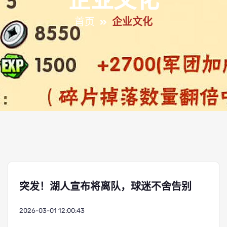
企业文化
首页
企业文化
突发！湖人宣布将离队，球迷不舍告别
2026-03-01 12:00:43