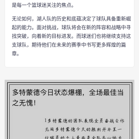
是每一个篮球迷关注的焦点。
无论如何，湖人队的历史和底蕴决定了球队具备重新崛
起的能力。面对挑战，球队将会在新的阵容和战略中寻
找突破，向着新的目标进发。而球迷们也将继续支持这
支球队，期待他们在未来的赛季中书写更多辉煌的篇
章。