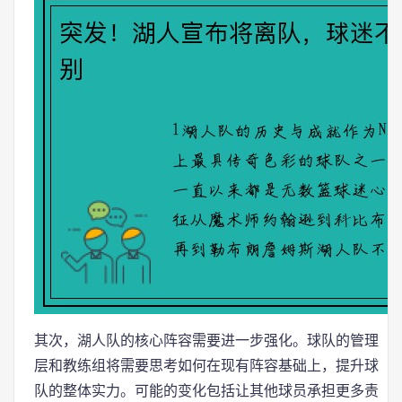
其次，湖人队的核心阵容需要进一步强化。球队的管理
层和教练组将需要思考如何在现有阵容基础上，提升球
队的整体实力。可能的变化包括让其他球员承担更多责