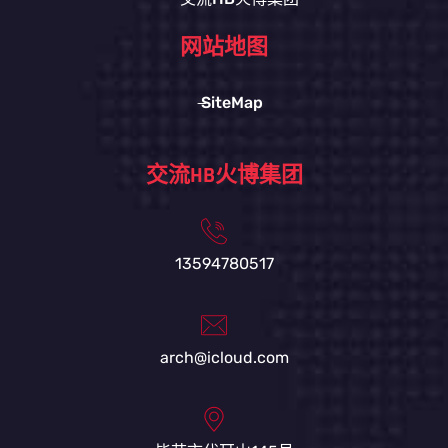
网站地图
SiteMap
交流HB火博集团
13594780517
arch@icloud.com