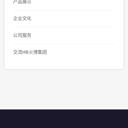
产品展示
企业文化
公司服务
交流HB火博集团