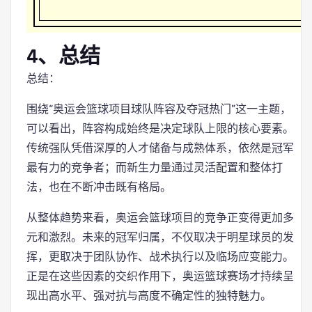
4、总结
总结：
围绕“奥运会篮球项目球队阵容及夺冠热门”这一主题，
可以看出，阵容构成始终是决定球队上限的核心要素。
传统强队凭借深厚的人才储备与成熟体系，依然是冠军
最有力的竞争者；而新生力量通过灵活配置和整体打
法，也在不断冲击既有格局。
从整体趋势来看，奥运会篮球项目的竞争正变得更加多
元和激烈。未来的冠军归属，不仅取决于明星球员的发
挥，更取决于团队协作、战术执行以及临场应变能力。
正是在这些因素的交织作用下，奥运篮球赛场才持续呈
现出高水平、强对抗与高度不确定性的独特魅力。