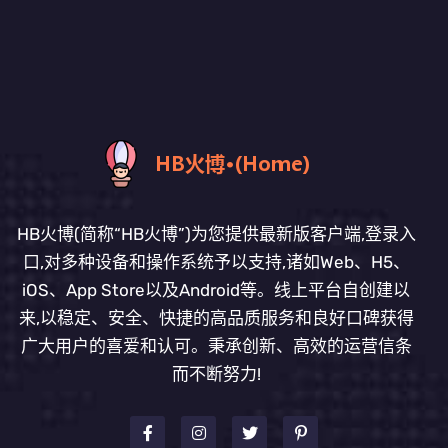
HB火博(简称“HB火博”)为您提供最新版客户端,登录入
口,对多种设备和操作系统予以支持,诸如Web、H5、
iOS、App Store以及Android等。线上平台自创建以
来,以稳定、安全、快捷的高品质服务和良好口碑获得
广大用户的喜爱和认可。秉承创新、高效的运营信条
而不断努力!