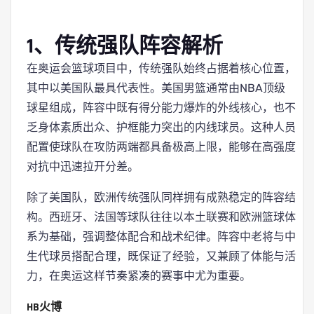
1、传统强队阵容解析
在奥运会篮球项目中，传统强队始终占据着核心位置，
其中以美国队最具代表性。美国男篮通常由NBA顶级
球星组成，阵容中既有得分能力爆炸的外线核心，也不
乏身体素质出众、护框能力突出的内线球员。这种人员
配置使球队在攻防两端都具备极高上限，能够在高强度
对抗中迅速拉开分差。
除了美国队，欧洲传统强队同样拥有成熟稳定的阵容结
构。西班牙、法国等球队往往以本土联赛和欧洲篮球体
系为基础，强调整体配合和战术纪律。阵容中老将与中
生代球员搭配合理，既保证了经验，又兼顾了体能与活
力，在奥运这样节奏紧凑的赛事中尤为重要。
HB火博