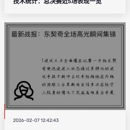
技术统计：总决赛近5场表现一览
2026-02-07 12:42:43