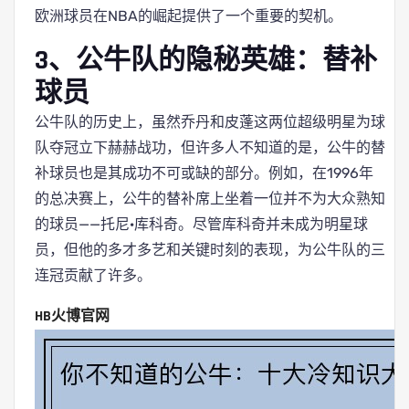
欧洲球员在NBA的崛起提供了一个重要的契机。
3、公牛队的隐秘英雄：替补
球员
公牛队的历史上，虽然乔丹和皮蓬这两位超级明星为球
队夺冠立下赫赫战功，但许多人不知道的是，公牛的替
补球员也是其成功不可或缺的部分。例如，在1996年
的总决赛上，公牛的替补席上坐着一位并不为大众熟知
的球员——托尼·库科奇。尽管库科奇并未成为明星球
员，但他的多才多艺和关键时刻的表现，为公牛队的三
连冠贡献了许多。
HB火博官网