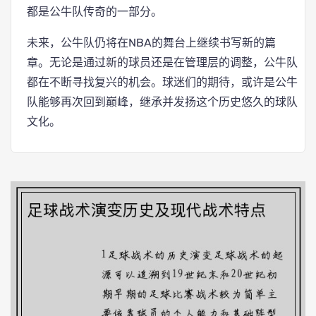
都是公牛队传奇的一部分。
未来，公牛队仍将在NBA的舞台上继续书写新的篇
章。无论是通过新的球员还是在管理层的调整，公牛队
都在不断寻找复兴的机会。球迷们的期待，或许是公牛
队能够再次回到巅峰，继承并发扬这个历史悠久的球队
文化。