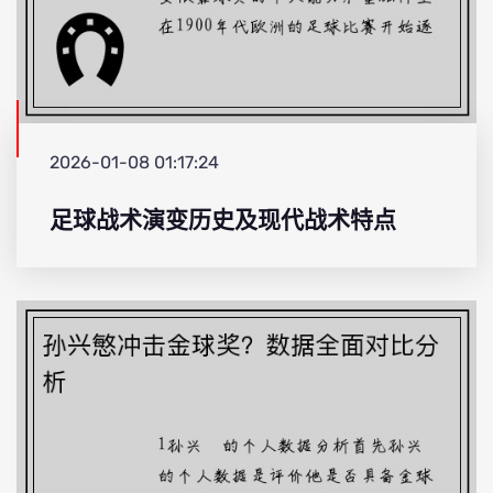
2026-01-08 01:17:24
足球战术演变历史及现代战术特点