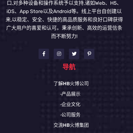
口,对多种设备和操作系统予以支持,诸如Web、H5、
iOS、App Store以及Android等。线上平台自创建以
来,以稳定、安全、快捷的高品质服务和良好口碑获得
广大用户的喜爱和认可。秉承创新、高效的运营信条
而不断努力!
导航
了解HB火博公司
产品展示
企业文化
公司服务
交流HB火博集团