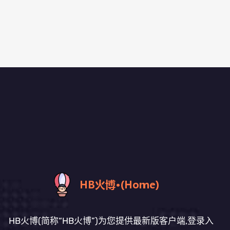
HB火博(简称“HB火博”)为您提供最新版客户端,登录入