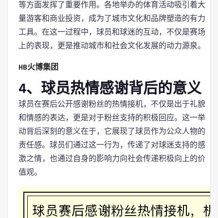
等方面发挥了重要作用。各地举办的体育活动吸引着大
量游客和商业投资，成为了城市文化和品牌塑造的有力
工具。在这一过程中，球员和球迷的互动，不仅是赛场
上的表现，更是推动城市和社会文化发展的动力源泉。
HB火博集团
4、球员热情感谢背后的意义
球员在赛后公开感谢粉丝的热情接机，不仅是出于礼貌
和情感的表达，更是对于粉丝支持的积极回应。这一举
动背后深刻的意义在于，它展现了球员作为公众人物的
责任感。球员们通过这一行为，传递了对球迷支持的感
激之情，也通过自身的影响力向社会传递积极向上的价
值观。