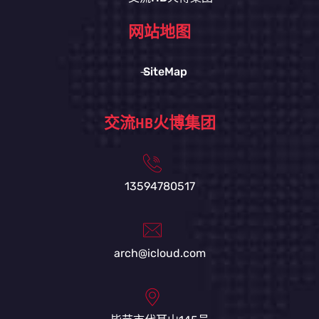
网站地图
SiteMap
交流HB火博集团
13594780517
arch@icloud.com