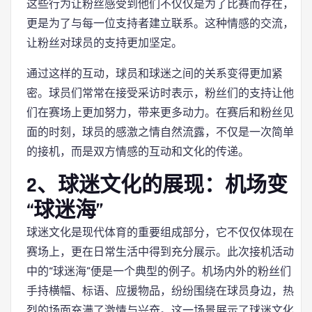
这些行为让粉丝感受到他们不仅仅是为了比赛而存在，
更是为了与每一位支持者建立联系。这种情感的交流，
让粉丝对球员的支持更加坚定。
通过这样的互动，球员和球迷之间的关系变得更加紧
密。球员们常常在接受采访时表示，粉丝们的支持让他
们在赛场上更加努力，带来更多动力。在赛后和粉丝见
面的时刻，球员的感激之情自然流露，不仅是一次简单
的接机，而是双方情感的互动和文化的传递。
2、球迷文化的展现：机场变
“球迷海”
球迷文化是现代体育的重要组成部分，它不仅仅体现在
赛场上，更在日常生活中得到充分展示。此次接机活动
中的“球迷海”便是一个典型的例子。机场内外的粉丝们
手持横幅、标语、应援物品，纷纷围绕在球员身边，热
烈的场面充满了激情与兴奋。这一场景展示了球迷文化