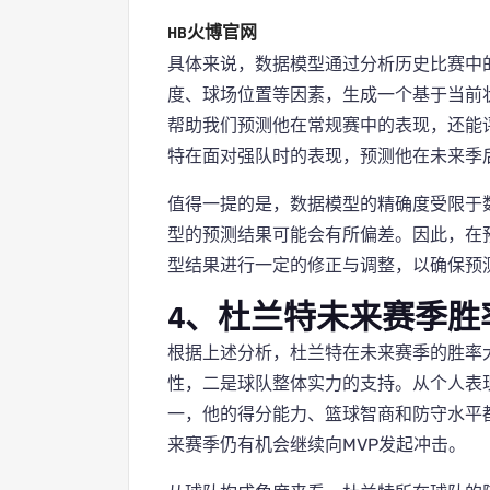
HB火博官网
具体来说，数据模型通过分析历史比赛中
度、球场位置等因素，生成一个基于当前
帮助我们预测他在常规赛中的表现，还能
特在面对强队时的表现，预测他在未来季
值得一提的是，数据模型的精确度受限于
型的预测结果可能会有所偏差。因此，在
型结果进行一定的修正与调整，以确保预
4、杜兰特未来赛季胜
根据上述分析，杜兰特在未来赛季的胜率
性，二是球队整体实力的支持。从个人表
一，他的得分能力、篮球智商和防守水平
来赛季仍有机会继续向MVP发起冲击。