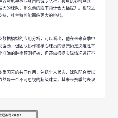
阵容深度与核心球员的健康状况，将直接影响其胜
强大的球队，那么他的胜率预计会大幅提升。相较之
支持，杜兰特可能面临更大的挑战。
及数据模型的应用分析，可以看出，他在未来赛季中
现强劲，但团队协作和核心球员的健康仍是决定胜率
个准确的胜率预测框架，但还需根据实际情况进行不
多重因素的共同作用，包括个人状态、球队配合度以
依然是一个不可忽视的超级球星，其未来赛季的表现