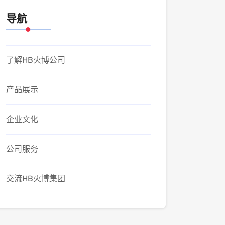
导航
了解HB火博公司
产品展示
企业文化
公司服务
交流HB火博集团